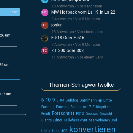
10 Antworten
Vor 3 Monaten
MW Hofpack vom Ls 19 In Ls 22
Filter
8 Antworten
Vor 5 Monaten
joskin
18 Antworten
Vor einem Jahr
026 um
E 518 Oder E 516
7 Antworten
Vor 8 Monaten
ZT 300 oder 303
11 Antworten
Vor einem Jahr
025 um
Themen-Schlagwortwolke
2017 um
6
10
9
5
84
Bulldog
Dammann
ep
Ernte
Farming
Farming Simulator 17
Feldspritze
Fortschritt
Fendt
FS13
Geotrac
Gewicht
Giants Editor
Güllefass dynHose verbauen und
konvertieren
Helfer
Holz
JCB