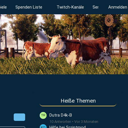
iele
Spenden Liste
Twitch-Kanäle
Serverstatus
Anmelden
Heiße Themen
Dutra D4k-B
10 Antworten
Vor 3 Monaten
Hilfe bei Scriptmod