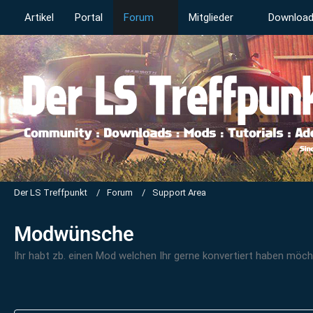
Artikel
Portal
Forum
Mitglieder
Downloa
Der LS Treffpunkt
Forum
Support Area
Modwünsche
Ihr habt zb. einen Mod welchen Ihr gerne konvertiert haben möchte