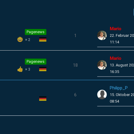
Mario
Pagenews
1
22. Februar 2
2
11:14
Mario
Pagenews
18
13. August 2
3
16:35
Philipp_P
6
15. Oktober 
08:54