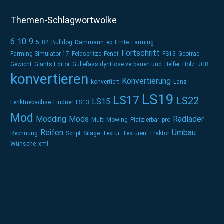
Themen-Schlagwortwolke
6
10
9
5
84
Bulldog
Dammann
ep
Ernte
Farming
Fortschritt
Farming Simulator 17
Feldspritze
Fendt
FS13
Geotrac
Gewicht
Giants Editor
Güllefass dynHose verbauen und
Helfer
Holz
JCB
konvertieren
Konvertierung
konvertiert
Lanz
LS19
LS17
LS22
LS15
Lenktriebachse
Lindner
LS13
Mod
Modding
Mods
Radlader
Multi Mowing
Platzierbar
pro
Reifen
Umbau
Rechnung
Script
Silage
Textur
Texturen
Traktor
Wünsche
xml