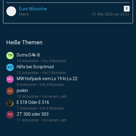
Eure Wünsche
8
Mario
15. Mai 2025 um 22:51
Heiße Themen
Dutra D4k-B
10 Antworten
Vor 3 Monaten
Hilfe bei Scriptmod
10 Antworten
Vor 3 Monaten
MW Hofpack vom Ls 19 In Ls 22
8 Antworten
Vor 4 Monaten
joskin
18 Antworten
Vor einem Jahr
E 518 Oder E 516
7 Antworten
Vor 8 Monaten
ZT 300 oder 303
11 Antworten
Vor einem Jahr