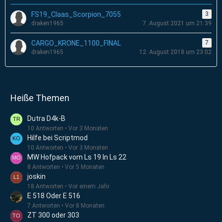
FS19_Claas_Scorpion_7055
3
draken1965
7. August 2021 um 21:39
CARGO_KRONE_1100_FINAL
7
draken1965
12. August 2018 um 23:02
Heiße Themen
Dutra D4k-B
10 Antworten
Vor 3 Monaten
Hilfe bei Scriptmod
10 Antworten
Vor 3 Monaten
MW Hofpack vom Ls 19 In Ls 22
8 Antworten
Vor 5 Monaten
joskin
18 Antworten
Vor einem Jahr
E 518 Oder E 516
7 Antworten
Vor 8 Monaten
ZT 300 oder 303