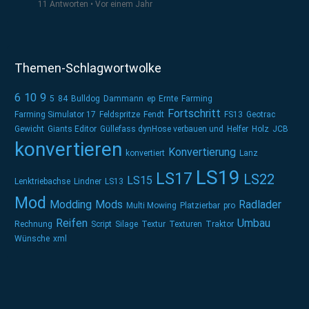
11 Antworten
Vor einem Jahr
Themen-Schlagwortwolke
6
10
9
5
84
Bulldog
Dammann
ep
Ernte
Farming
Fortschritt
Farming Simulator 17
Feldspritze
Fendt
FS13
Geotrac
Gewicht
Giants Editor
Güllefass dynHose verbauen und
Helfer
Holz
JCB
konvertieren
Konvertierung
konvertiert
Lanz
LS19
LS17
LS22
LS15
Lenktriebachse
Lindner
LS13
Mod
Modding
Mods
Radlader
Multi Mowing
Platzierbar
pro
Reifen
Umbau
Rechnung
Script
Silage
Textur
Texturen
Traktor
Wünsche
xml