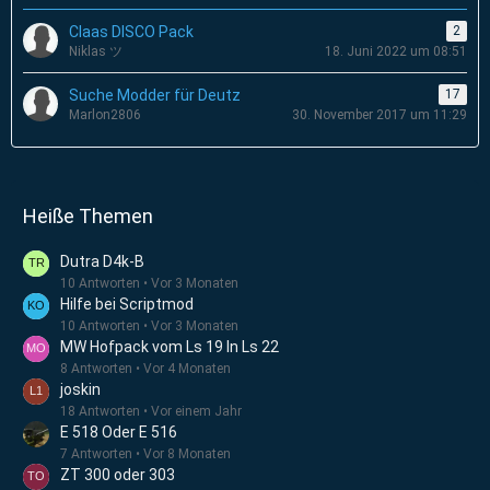
Claas DISCO Pack
2
Niklas ツ
18. Juni 2022 um 08:51
Suche Modder für Deutz
17
Marlon2806
30. November 2017 um 11:29
Heiße Themen
Dutra D4k-B
10 Antworten
Vor 3 Monaten
Hilfe bei Scriptmod
10 Antworten
Vor 3 Monaten
MW Hofpack vom Ls 19 In Ls 22
8 Antworten
Vor 4 Monaten
joskin
18 Antworten
Vor einem Jahr
E 518 Oder E 516
7 Antworten
Vor 8 Monaten
ZT 300 oder 303