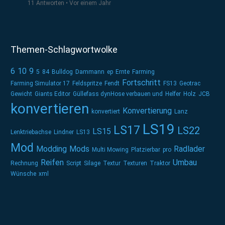
11 Antworten
Vor einem Jahr
Themen-Schlagwortwolke
6
10
9
5
84
Bulldog
Dammann
ep
Ernte
Farming
Fortschritt
Farming Simulator 17
Feldspritze
Fendt
FS13
Geotrac
Gewicht
Giants Editor
Güllefass dynHose verbauen und
Helfer
Holz
JCB
konvertieren
Konvertierung
konvertiert
Lanz
LS19
LS17
LS22
LS15
Lenktriebachse
Lindner
LS13
Mod
Modding
Mods
Radlader
Multi Mowing
Platzierbar
pro
Reifen
Umbau
Rechnung
Script
Silage
Textur
Texturen
Traktor
Wünsche
xml