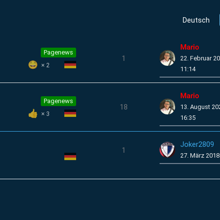
Deutsch
Mario
Pagenews
1
22. Februar 2
2
11:14
Mario
Pagenews
18
13. August 2
3
16:35
Joker2809
1
27. März 2018