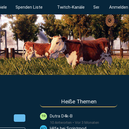
iele
Spenden Liste
Twitch-Kanäle
Serverstatus
Anmelden
Heiße Themen
Dutra D4k-B
10 Antworten
Vor 3 Monaten
Hilfe bei Scriptmod