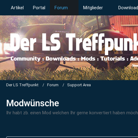
Artikel
Portal
Forum
Mitglieder
Downloa
Der LS Treffpunkt
Forum
Support Area
Modwünsche
Ihr habt zb. einen Mod welchen Ihr gerne konvertiert haben möchte