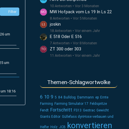
10 Antworten
Vor 3 Monaten
MW Hofpack vom Ls 19 In Ls 22
Filter
8 Antworten
Vor 5 Monaten
joskin
18 Antworten
Vor einem Jahr
026 um
E 518 Oder E 516
7 Antworten
Vor 8 Monaten
ZT 300 oder 303
11 Antworten
Vor einem Jahr
025 um
Themen-Schlagwortwolke
 um 18:16
6
10
9
5
84
Bulldog
Dammann
ep
Ernte
Farming
Farming Simulator 17
Feldspritze
Fortschritt
Fendt
FS13
Geotrac
Gewicht
Giants Editor
Güllefass dynHose verbauen und
konvertieren
Helfer
Holz
JCB