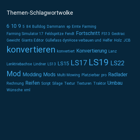
Themen-Schlagwortwolke
6
10
9
5
84
Bulldog
Dammann
ep
Ernte
Farming
Fortschritt
Farming Simulator 17
Feldspritze
Fendt
FS13
Geotrac
Gewicht
Giants Editor
Güllefass dynHose verbauen und
Helfer
Holz
JCB
konvertieren
Konvertierung
konvertiert
Lanz
LS19
LS17
LS22
LS15
Lenktriebachse
Lindner
LS13
Mod
Modding
Mods
Radlader
Multi Mowing
Platzierbar
pro
Reifen
Umbau
Rechnung
Script
Silage
Textur
Texturen
Traktor
Wünsche
xml