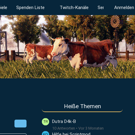
iele
Spenden Liste
Twitch-Kanäle
Serverstatus
Anmelden
Heiße Themen
Dutra D4k-B
10 Antworten
Vor 3 Monaten
Hilfe bei Scriptmod