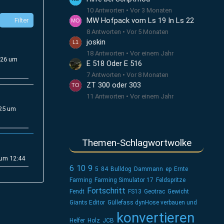
10 Antworten
Vor 3 Monaten
MW Hofpack vom Ls 19 In Ls 22
Filter
8 Antworten
Vor 5 Monaten
joskin
18 Antworten
Vor einem Jahr
026 um
E 518 Oder E 516
7 Antworten
Vor 8 Monaten
ZT 300 oder 303
11 Antworten
Vor einem Jahr
025 um
Themen-Schlagwortwolke
 um 12:44
6
10
9
5
84
Bulldog
Dammann
ep
Ernte
Farming
Farming Simulator 17
Feldspritze
Fortschritt
Fendt
FS13
Geotrac
Gewicht
Giants Editor
Güllefass dynHose verbauen und
konvertieren
Helfer
Holz
JCB