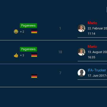
Mario
Pagenews
1
22. Februar 2
2
11:14
Mario
Pagenews
18
13. August 2
3
16:35
IFA-Trucker
7
17. Juni 2017