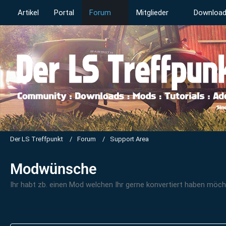
Artikel
Portal
Forum
Mitglieder
Downloa
Der LS Treffpunkt
Forum
Support Area
Modwünsche
Ihr habt zb. einen Mod welchen Ihr gerne konvertiert haben möchte