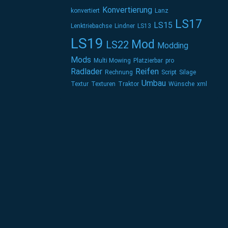
Konvertierung
konvertiert
Lanz
LS17
LS15
Lenktriebachse
Lindner
LS13
LS19
Mod
LS22
Modding
Mods
Multi Mowing
Platzierbar
pro
Radlader
Reifen
Rechnung
Script
Silage
Umbau
Textur
Texturen
Traktor
Wünsche
xml