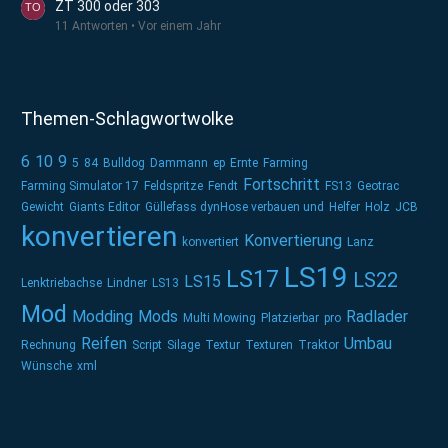
ZT 300 oder 303
11 Antworten
Vor einem Jahr
Themen-Schlagwortwolke
6
10
9
5
84
Bulldog
Dammann
ep
Ernte
Farming
Fortschritt
Farming Simulator 17
Feldspritze
Fendt
FS13
Geotrac
Gewicht
Giants Editor
Güllefass dynHose verbauen und
Helfer
Holz
JCB
konvertieren
Konvertierung
konvertiert
Lanz
LS19
LS17
LS22
LS15
Lenktriebachse
Lindner
LS13
Mod
Modding
Mods
Radlader
Multi Mowing
Platzierbar
pro
Reifen
Umbau
Rechnung
Script
Silage
Textur
Texturen
Traktor
Wünsche
xml