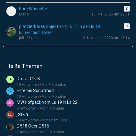
Eure Wünsche
8
Mario
15. Mai 2025 um 22:51
platzierbares objekt vom ls 15 in den ls 19
9
konvertiert fehler
juli1234an
9. November 2020 um 16:14
Heiße Themen
Dutra D4k-B
10 Antworten
Vor 3 Monaten
Hilfe bei Scriptmod
10 Antworten
Vor 3 Monaten
MW Hofpack vom Ls 19 In Ls 22
8 Antworten
Vor 4 Monaten
joskin
18 Antworten
Vor einem Jahr
E 518 Oder E 516
7 Antworten
Vor 8 Monaten