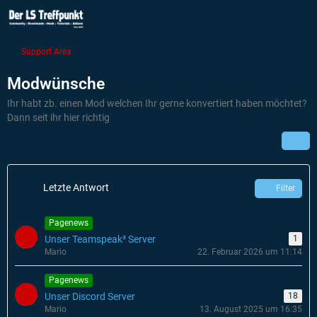
Support Area
Modwünsche
Ihr habt zb. einen Mod welchen Ihr gerne konvertiert haben möchtet?
Dann seit ihr hier richtig
Letzte Antwort
Filter
Pagenews
Unser Teamspeak³ Server
1
Mario
22. Februar 2026 um 11:14
Pagenews
Unser Discord Server
18
Mario
13. August 2025 um 16:35