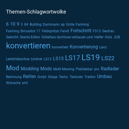
Themen-Schlagwortwolke
6
10
9
5
84
Bulldog
Dammann
ep
Ernte
Farming
Fortschritt
Farming Simulator 17
Feldspritze
Fendt
FS13
Geotrac
Gewicht
Giants Editor
Güllefass dynHose verbauen und
Helfer
Holz
JCB
konvertieren
Konvertierung
konvertiert
Lanz
LS19
LS17
LS22
LS15
Lenktriebachse
Lindner
LS13
Mod
Modding
Mods
Radlader
Multi Mowing
Platzierbar
pro
Reifen
Umbau
Rechnung
Script
Silage
Textur
Texturen
Traktor
Wünsche
xml