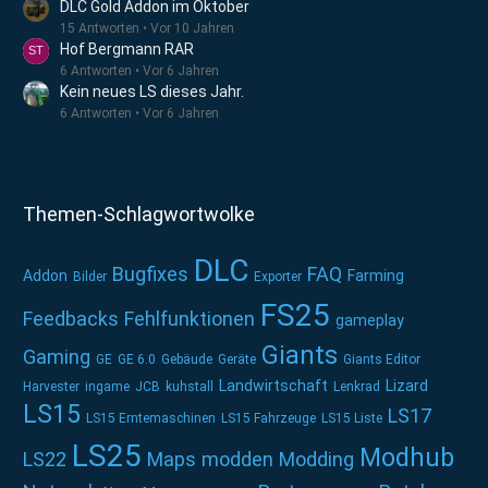
DLC Gold Addon im Oktober
15 Antworten
Vor 10 Jahren
Hof Bergmann RAR
6 Antworten
Vor 6 Jahren
Kein neues LS dieses Jahr.
6 Antworten
Vor 6 Jahren
Themen-Schlagwortwolke
DLC
Bugfixes
FAQ
Addon
Farming
Bilder
Exporter
FS25
Feedbacks
Fehlfunktionen
gameplay
Giants
Gaming
GE
GE 6.0
Gebäude
Geräte
Giants Editor
Landwirtschaft
Lizard
Harvester
ingame
JCB
kuhstall
Lenkrad
LS15
LS17
LS15 Erntemaschinen
LS15 Fahrzeuge
LS15 Liste
LS25
Modhub
LS22
Maps
modden
Modding