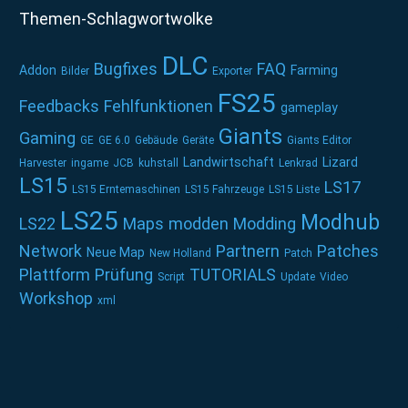
Themen-Schlagwortwolke
DLC
Bugfixes
FAQ
Addon
Farming
Bilder
Exporter
FS25
Feedbacks
Fehlfunktionen
gameplay
Giants
Gaming
GE
GE 6.0
Gebäude
Geräte
Giants Editor
Landwirtschaft
Lizard
Harvester
ingame
JCB
kuhstall
Lenkrad
LS15
LS17
LS15 Erntemaschinen
LS15 Fahrzeuge
LS15 Liste
LS25
Modhub
LS22
Maps
modden
Modding
Network
Partnern
Patches
Neue Map
New Holland
Patch
Plattform
Prüfung
TUTORIALS
Script
Update
Video
Workshop
xml