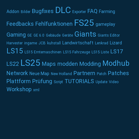
DLC
Bugfixes
FAQ
Addon
Farming
Bilder
Exporter
FS25
Feedbacks
Fehlfunktionen
gameplay
Giants
Gaming
GE
GE 6.0
Gebäude
Geräte
Giants Editor
Landwirtschaft
Lizard
Harvester
ingame
JCB
kuhstall
Lenkrad
LS15
LS17
LS15 Erntemaschinen
LS15 Fahrzeuge
LS15 Liste
LS25
Modhub
LS22
Maps
modden
Modding
Network
Partnern
Patches
Neue Map
New Holland
Patch
Plattform
Prüfung
TUTORIALS
Script
Update
Video
Workshop
xml