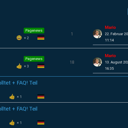
Mario
Pagenews
1
22. Februar 2
2
11:14
Mario
Pagenews
18
13. August 2
3
16:35
ltet + FAQ! Teil
1
ltet + FAQ! Teil
1