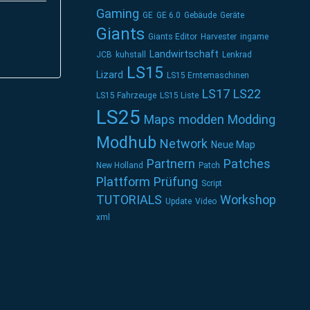
Gaming
GE
GE 6.0
Gebäude
Geräte
Giants
Giants Editor
Harvester
ingame
Landwirtschaft
JCB
kuhstall
Lenkrad
LS15
Lizard
LS15 Erntemaschinen
LS17
LS22
LS15 Fahrzeuge
LS15 Liste
LS25
Maps
modden
Modding
Modhub
Network
Neue Map
Partnern
Patches
New Holland
Patch
Plattform
Prüfung
Script
TUTORIALS
Workshop
Update
Video
xml