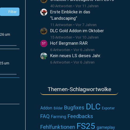
40 Antworten
Vor 11 Jahren
Erste Einblicke in das
Filter
"Landscaping"
11 Antworten
Vor 7 Jahren
DLC Gold Addon im Oktober
026 um
15 Antworten
Vor 10 Jahren
Hof Bergmann RAR
6 Antworten
Vor 6 Jahren
Kein neues LS dieses Jahr.
6 Antworten
Vor 6 Jahren
025 um
Themen-Schlagwortwolke
DLC
Bugfixes
Addon
Bilder
Exporter
FAQ
Feedbacks
Farming
FS25
Fehlfunktionen
gameplay