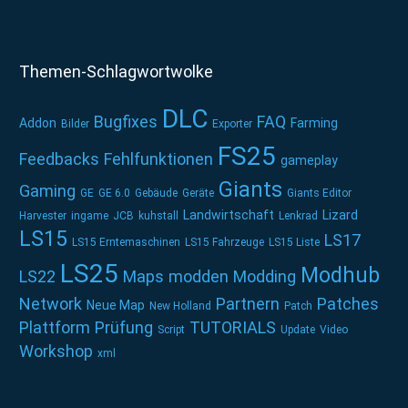
Themen-Schlagwortwolke
DLC
Bugfixes
FAQ
Addon
Farming
Bilder
Exporter
FS25
Feedbacks
Fehlfunktionen
gameplay
Giants
Gaming
GE
GE 6.0
Gebäude
Geräte
Giants Editor
Landwirtschaft
Lizard
Harvester
ingame
JCB
kuhstall
Lenkrad
LS15
LS17
LS15 Erntemaschinen
LS15 Fahrzeuge
LS15 Liste
LS25
Modhub
LS22
Maps
modden
Modding
Network
Partnern
Patches
Neue Map
New Holland
Patch
Plattform
Prüfung
TUTORIALS
Script
Update
Video
Workshop
xml