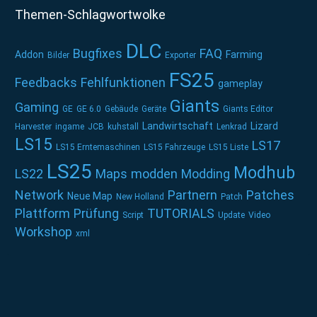
Themen-Schlagwortwolke
DLC
Bugfixes
FAQ
Addon
Farming
Bilder
Exporter
FS25
Feedbacks
Fehlfunktionen
gameplay
Giants
Gaming
GE
GE 6.0
Gebäude
Geräte
Giants Editor
Landwirtschaft
Lizard
Harvester
ingame
JCB
kuhstall
Lenkrad
LS15
LS17
LS15 Erntemaschinen
LS15 Fahrzeuge
LS15 Liste
LS25
Modhub
LS22
Maps
modden
Modding
Network
Partnern
Patches
Neue Map
New Holland
Patch
Plattform
Prüfung
TUTORIALS
Script
Update
Video
Workshop
xml