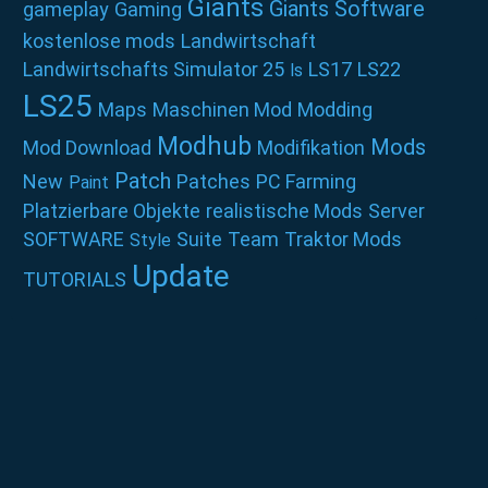
Giants
Giants Software
gameplay
Gaming
kostenlose mods
Landwirtschaft
Landwirtschafts Simulator 25
LS17
LS22
ls
LS25
Maps
Maschinen Mod
Modding
Modhub
Mods
Mod Download
Modifikation
Patch
New
Patches
PC Farming
Paint
Platzierbare Objekte
realistische Mods
Server
SOFTWARE
Suite
Team
Traktor Mods
Style
Update
TUTORIALS