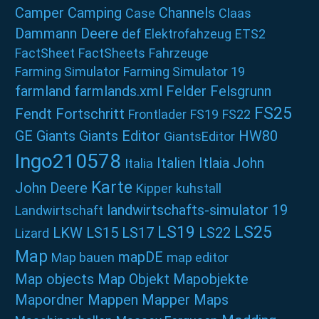
Camper
Camping
Channels
Case
Claas
Dammann
Deere
def
Elektrofahzeug
ETS2
FactSheet
FactSheets
Fahrzeuge
Farming Simulator
Farming Simulator 19
farmland
farmlands.xml
Felder
Felsgrunn
FS25
Fendt
Fortschritt
Frontlader
FS19
FS22
GE
Giants
Giants Editor
HW80
GiantsEditor
Ingo210578
Italien
Itlaia
John
Italia
Karte
John Deere
Kipper
kuhstall
landwirtschafts-simulator 19
Landwirtschaft
LS19
LS25
LKW
LS15
LS17
LS22
Lizard
Map
mapDE
Map bauen
map editor
Map objects
Map Objekt
Mapobjekte
Mapordner
Mappen
Mapper
Maps