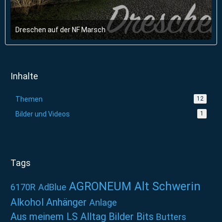
Dreschen auf der NF Marsch
29. März 2021 um 10:55
Inhalte
Themen
12
Bilder und Videos
1
Tags
AGRONEUM Alt Schwerin
6170R
AdBlue
Alkohol
Anhänger
Anlage
Aus meinem LS Alltag
Bilder
Bits
Butters