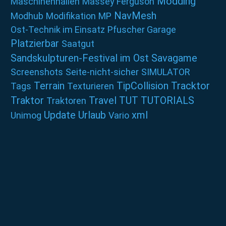
Modding
Maschinenhallen
Massey Ferguson
NavMesh
Modhub
Modifikation
MP
Ost-Technik im Einsatz
Pfuscher Garage
Platzierbar
Saatgut
Sandskulpturen-Festival im Ost
Savagame
Screenshots
Seite-nicht-sicher
SIMULATOR
Terrain
TipCollision
Tracktor
Tags
Texturieren
Traktor
Travel
TUT
TUTORIALS
Traktoren
Update
Urlaub
xml
Unimog
Vario